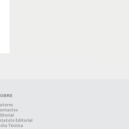
OBRE
utores
ontactos
ditorial
statuto Editorial
icha Técnica