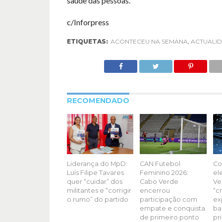
saúde das pessoas.
c/Inforpress
ETIQUETAS:
ACONTECEU NA SEMANA
,
ACTUALI
RECOMENDADO
Liderança do MpD:
CAN Futebol
Co
Luís Filipe Tavares
Feminino 2026:
el
quer “cuidar” dos
Cabo Verde
Ve
militantes e “corrigir
encerrou
“c
o rumo” do partido
participação com
ex
empate e conquista
ba
de primeiro ponto
pr