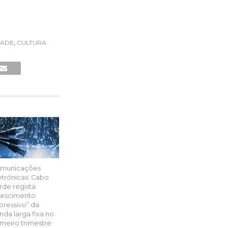
DADE
,
CULTURA
municações
etrónicas: Cabo
rde regista
rescimento
pressivo” da
nda larga fixa no
imeiro trimestre