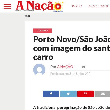
INÍCIO
SOCIEDADE
PUB
CULTURA
Porto Novo/São Joã
com imagem do sant
carro
Por
A NAÇÃO
Publicado em
8 de Junho, 2021
A tradicional peregrinação de São João d