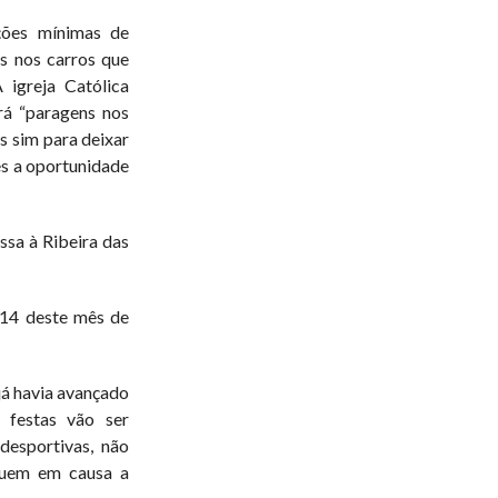
ções mínimas de
os nos carros que
igreja Católica
rá “paragens nos
s sim para deixar
s a oportunidade
ssa à Ribeira das
a 14 deste mês de
á havia avançado
 festas vão ser
desportivas, não
oquem em causa a