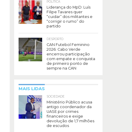
POLÍTICA
Liderança do MpD: Luís
Filipe Tavares quer
“cuidar” dos militantes e
“corrigir o rumo” do
partido
DESPORTO
CAN Futebol Feminino
2026: Cabo Verde
encerrou participação
com empate e conquista
de primeiro ponto de
sempre na CAN
MAIS LIDAS
SOCIEDADE
Ministério Público acusa
antigo coordenador da
UASE por crimes
financeiros e exige
devolução de 1,7 milhões
de escudos