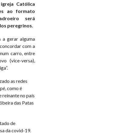
greja Católica
ões ao formato
droeiro será
os peregrinos.
á a gerar alguma
 concordar com a
num carro, entre
o (vice-versa),
ga”.
zado as redes
a pé, como é
 reinante no país
Ribeira das Patas
stado de
sa da covid-19.