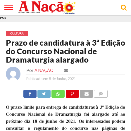
PUB
INÍCIO
ÚLTIMAS
ASSINATURAS
EM
ARQUIVO
ACTUALIDADE
OPINIÃO
ANÚNCIOS
VARIEDADES
CLICK
SOBRE
AJUDA
POLÍTICA DE
TERMOS E
NOTÍCIAS
& LOJA
FOCO
JOVEM
PRIVACIDADE
CONDIÇÕES
E DE
DE
CULTURA
COOKIES
UTILIZAÇÃO
Prazo de candidatura à 3ª Edição
do Concurso Nacional de
Dramaturgia alargado
Por
A NAÇÃO
Publicado em
8 de Junho, 2021
COMMENTS
O prazo limite para entrega de candidaturas à 3ª Edição do
Concurso Nacional de Dramaturgia foi alargado até ao
próximo dia 18 de junho de 2021. Os interessados podem
consultar o regulamento do concurso nas páginas de