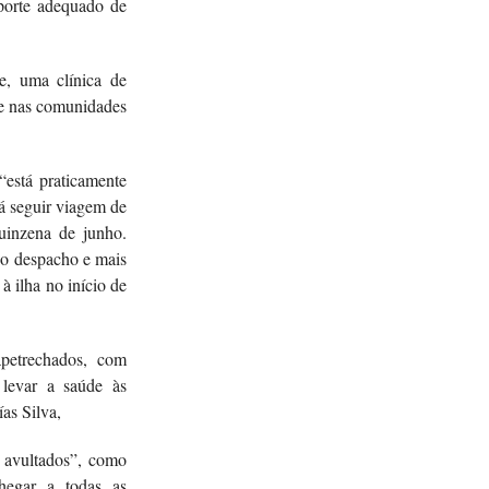
sporte adequado de
e, uma clínica de
de nas comunidades
“está praticamente
rá seguir viagem de
uinzena de junho.
 o despacho e mais
à ilha no início de
petrechados, com
levar a saúde às
ías Silva,
s avultados”, como
chegar a todas as