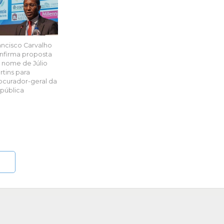
ancisco Carvalho
nfirma proposta
 nome de Júlio
rtins para
ocurador-geral da
pública