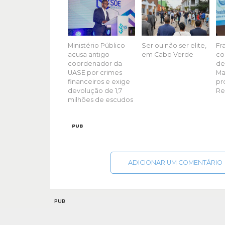
Ministério Público
Ser ou não ser elite,
Fr
acusa antigo
em Cabo Verde
co
coordenador da
de
UASE por crimes
Ma
financeiros e exige
pr
devolução de 1,7
Re
milhões de escudos
PUB
ADICIONAR UM COMENTÁRIO
PUB