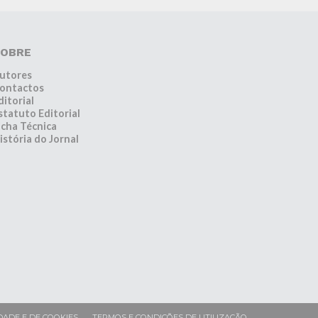
OBRE
utores
ontactos
ditorial
statuto Editorial
icha Técnica
istória do Jornal
DADE E DE COOKIES
TERMOS E CONDIÇÕES DE UTILIZAÇÃO