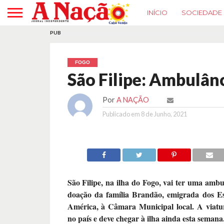
INÍCIO
SOCIEDADE
PUB
FOGO
São Filipe: Ambulân
Por
A NAÇÃO
Publicado em
8 de Junho, 2021
São Filipe, na ilha do Fogo, vai ter uma amb
doação da família Brandão, emigrada dos E
América, à Câmara Municipal local. A viatur
no país e deve chegar à ilha ainda esta semana