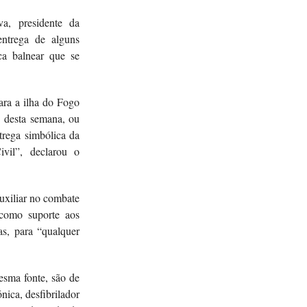
a, presidente da
ntrega de alguns
ca balnear que se
ara a ilha do Fogo
o desta semana, ou
trega simbólica da
vil”, declarou o
uxiliar no combate
como suporte aos
as, para “qualquer
esma fonte, são de
nica, desfibrilador