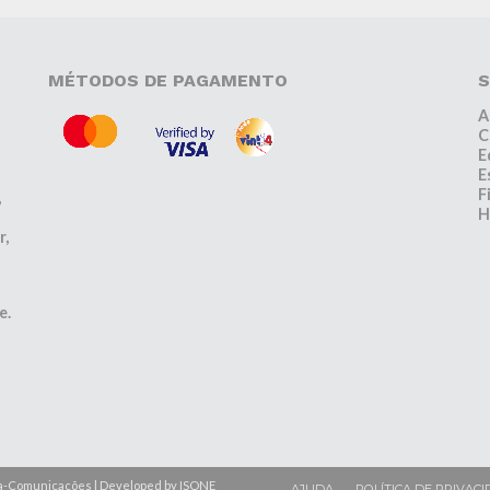
MÉTODOS DE PAGAMENTO
S
A
C
E
E
F
,
H
r,
e.
lfa-Comunicações | Developed by ISONE
AJUDA
POLÍTICA DE PRIVACI