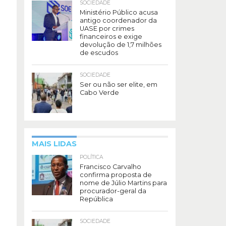
SOCIEDADE
Ministério Público acusa
antigo coordenador da
UASE por crimes
financeiros e exige
devolução de 1,7 milhões
de escudos
SOCIEDADE
Ser ou não ser elite, em
Cabo Verde
MAIS LIDAS
POLÍTICA
Francisco Carvalho
confirma proposta de
nome de Júlio Martins para
procurador-geral da
República
SOCIEDADE