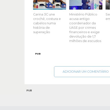
Carina 3C une
Ministério Público
Ser
croché, costura e
acusa antigo
em
cabelos numa
coordenador da
história de
UASE por crimes
superação
financeiros e exige
devolução de 1,7
milhões de escudos
PUB
ADICIONAR UM COMENTÁRIO
PUB