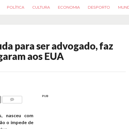
POLÍTICA
CULTURA
ECONOMIA
DESPORTO
MUN
uda para ser advogado, faz
egaram aos EUA
PUB
COMMENTS
s, nasceu com
 não o impede de