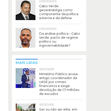
CONVIDADOS
Cabo Verde:
geoestratégia como
componente da política
externa e da defesa
CONVIDADOS
Da análise política – Cabo
Verde: pacto de regime
político ou
ingovernabilidade?
MAIS LIDAS
SOCIEDADE
Ministério Público acusa
antigo coordenador da
UASE por crimes
financeiros e exige
devolução de 1,7 milhões
de escudos
SOCIEDADE
Ser ou não ser elite, em