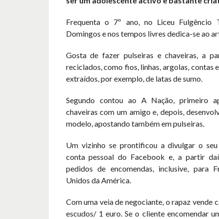
ser um adolescente activo e bastante criat
Frequenta o 7º ano, no Liceu Fulgêncio 
Domingos e nos tempos livres dedica-se ao ar
Gosta de fazer pulseiras e chaveiras, a par
reciclados, como fios, linhas, argolas, contas 
extraídos, por exemplo, de latas de sumo.
Segundo contou ao A Nação, primeiro a
chaveiras com um amigo e, depois, desenvolv
modelo, apostando também em pulseiras.
Um vizinho se prontificou a divulgar o seu
conta pessoal do Facebook e, a partir daí
pedidos de encomendas, inclusive, para F
Unidos da América.
Com uma veia de negociante, o rapaz vende c
escudos/ 1 euro. Se o cliente encomendar u