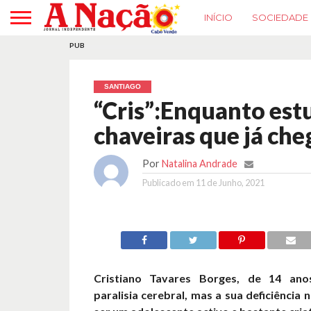
INÍCIO
SOCIEDADE
PUB
SANTIAGO
“Cris”:Enquanto est
chaveiras que já ch
Por
Natalina Andrade
Publicado em
11 de Junho, 2021
Cristiano Tavares Borges, de 14 ano
paralisia cerebral, mas a sua deficiência