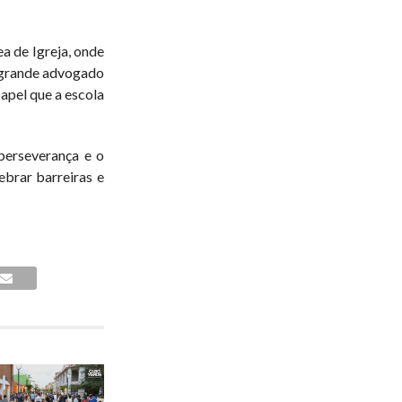
a de Igreja, onde
m grande advogado
papel que a escola
perseverança e o
brar barreiras e