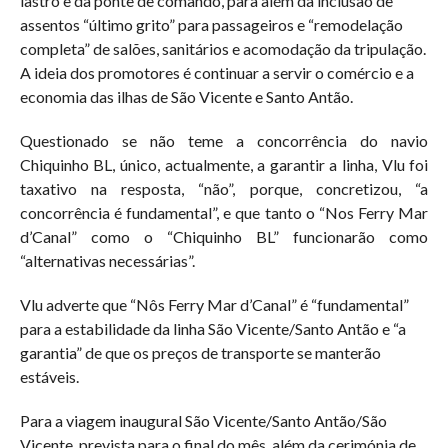
lastro e da ponte de comando, para além da inclusão de
assentos “último grito” para passageiros e “remodelação
completa” de salões, sanitários e acomodação da tripulação.
A ideia dos promotores é continuar a servir o comércio e a
economia das ilhas de São Vicente e Santo Antão.
Questionado se não teme a concorrência do navio
Chiquinho BL, único, actualmente, a garantir a linha, Vlu foi
taxativo na resposta, “não”, porque, concretizou, “a
concorrência é fundamental”, e que tanto o “Nos Ferry Mar
d’Canal” como o “Chiquinho BL” funcionarão como
“alternativas necessárias”.
Vlu adverte que “Nôs Ferry Mar d’Canal” é “fundamental”
para a estabilidade da linha São Vicente/Santo Antão e “a
garantia” de que os preços de transporte se manterão
estáveis.
Para a viagem inaugural São Vicente/Santo Antão/São
Vicente, prevista para o final do mês, além da cerimónia de