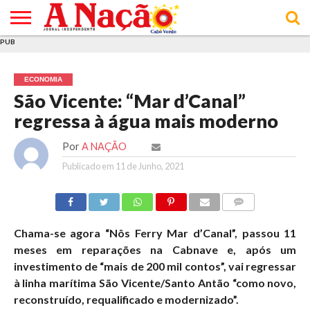
PUB
INÍCIO
ÚLTIMAS
ASSINATURAS
EM
ARQUIVO
ACTUALIDADE
OPINIÃO
ANÚNCIOS
VARIEDADES
CLICK
SOBRE
AJUDA
POLÍTICA DE
TERMOS E
NOTÍCIAS
& LOJA
FOCO
JOVEM
PRIVACIDADE
CONDIÇÕES
E DE
DE
ECONOMIA
COOKIES
UTILIZAÇÃO
São Vicente: “Mar d’Canal”
regressa à água mais moderno
Por
A NAÇÃO
Publicado em
11 de Junho, 2021
COMMENTS
Chama-se agora “Nôs Ferry Mar d’Canal”, passou 11
meses em reparações na Cabnave e, após um
investimento de “mais de 200 mil contos”, vai regressar
à linha marítima São Vicente/Santo Antão “como novo,
reconstruído, requalificado e modernizado”.