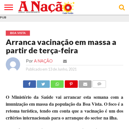
PUB
INÍCIO
ÚLTIMAS
ASSINATURAS
EM
ARQUIVO
ACTUALIDADE
OPINIÃO
ANÚNCIOS
VARIEDADES
CLICK
SOBRE
AJUDA
POLÍTICA DE
TERMOS E
NOTÍCIAS
& LOJA
FOCO
JOVEM
PRIVACIDADE
CONDIÇÕES
E DE
DE
BOA VISTA
COOKIES
UTILIZAÇÃO
Arranca vacinação em massa a
partir de terça-feira
Por
A NAÇÃO
Publicado em
13 de Junho, 2021
COMMENTS
O Ministério da Saúde vai arrancar esta semana com a
imunização em massa da população da Boa Vista. O foco é a
retoma turística, tendo em conta que a vacinação é um dos
critérios internacionais para o arranque do sector na ilha.