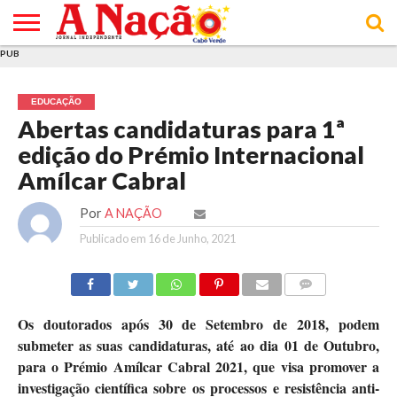
PUB
INÍCIO
ÚLTIMAS
ASSINATURAS
EM
ARQUIVO
ACTUALIDADE
OPINIÃO
ANÚNCIOS
VARIEDADES
CLICK
SOBRE
AJUDA
POLÍTICA DE
TERMOS E
NOTÍCIAS
& LOJA
FOCO
JOVEM
PRIVACIDADE
CONDIÇÕES
E DE
DE
EDUCAÇÃO
COOKIES
UTILIZAÇÃO
Abertas candidaturas para 1ª
edição do Prémio Internacional
Amílcar Cabral
Por
A NAÇÃO
Publicado em
16 de Junho, 2021
COMMENTS
Os doutorados após 30 de Setembro de 2018, podem
submeter as suas candidaturas, até ao dia 01 de Outubro,
para o Prémio Amílcar Cabral 2021, que visa promover a
investigação científica sobre os processos e resistência anti-