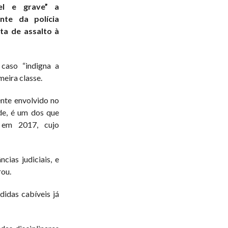
el e grave” a
nte da polícia
ta de assalto à
caso “indigna a
meira classe.
nte envolvido no
de, é um dos que
 em 2017, cujo
ias judiciais, e
rou.
idas cabíveis já