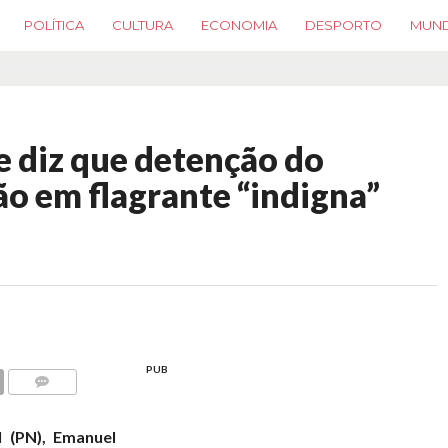
POLÍTICA
CULTURA
ECONOMIA
DESPORTO
MUN
e diz que detenção do
ão em flagrante “indigna”
PUB
COMMENTS
l (PN), Emanuel