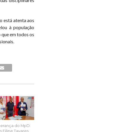
das disciplinares
o está atenta aos
lou à população
do que em todos os
ionais.
derança do MpD:
s Filipe Tavares