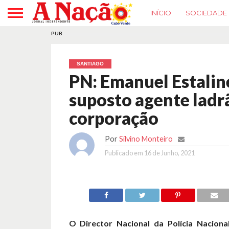
INÍCIO
SOCIEDADE
PUB
SANTIAGO
PN: Emanuel Estalin
suposto agente ladr
corporação
Por
Silvino Monteiro
Publicado em
16 de Junho, 2021
O Director Nacional da Polícia Naciona