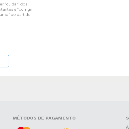
er “cuidar” dos
itantes e “corrigir
rumo” do partido
MÉTODOS DE PAGAMENTO
S
A