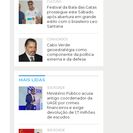
CULTURA
Festival da Baía das Gatas
prossegue este Sábado
após abertura em grande
estilo com o brasileiro Leo
Santana
CONVIDADOS
Cabo Verde:
geoestratégia como
componente da política
externa e da defesa
MAIS LIDAS
SOCIEDADE
Ministério Público acusa
antigo coordenador da
UASE por crimes
financeiros e exige
devolução de 1,7 milhões
de escudos
SOCIEDADE