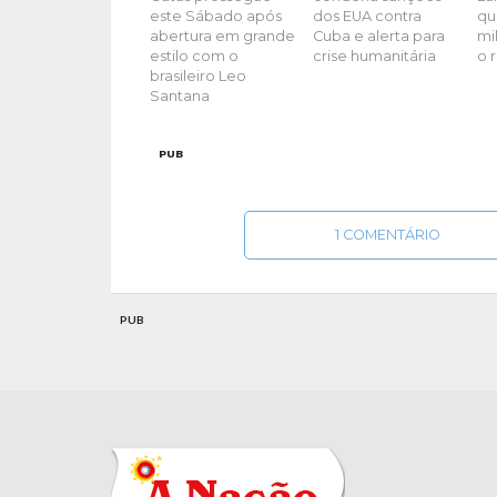
este Sábado após
dos EUA contra
qu
abertura em grande
Cuba e alerta para
mil
estilo com o
crise humanitária
o 
brasileiro Leo
Santana
PUB
1 COMENTÁRIO
PUB