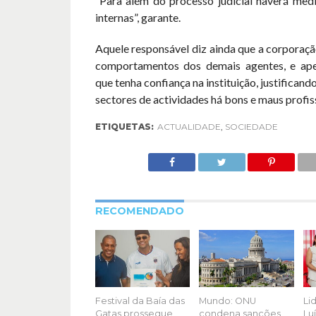
“Para além do processo judicial haverá medi
internas”, garante.
Aquele responsável diz ainda que a corporaçã
comportamentos dos demais agentes, e ape
que tenha confiança na instituição, justifican
sectores de actividades há bons e maus profiss
ETIQUETAS:
ACTUALIDADE
,
SOCIEDADE
RECOMENDADO
Festival da Baía das
Mundo: ONU
Li
Gatas prossegue
condena sanções
Luí