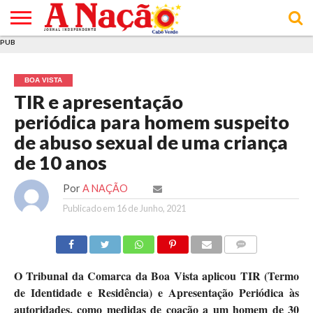
PUB
INÍCIO
ÚLTIMAS
ASSINATURAS
EM
ARQUIVO
ACTUALIDADE
OPINIÃO
ANÚNCIOS
VARIEDADES
CLICK
SOBRE
AJUDA
POLÍTICA DE
TERMOS E
NOTÍCIAS
& LOJA
FOCO
JOVEM
PRIVACIDADE
CONDIÇÕES
E DE
DE
BOA VISTA
COOKIES
UTILIZAÇÃO
TIR e apresentação
periódica para homem suspeito
de abuso sexual de uma criança
de 10 anos
Por
A NAÇÃO
Publicado em
16 de Junho, 2021
COMMENTS
O Tribunal da Comarca da Boa Vista aplicou TIR (Termo
de Identidade e Residência) e Apresentação Periódica às
autoridades, como medidas de coação a um homem de 30