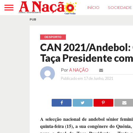
INÍCIO
SOCIEDADE
PUB
DESPORTO
CAN 2021/Andebol: C
Taça Presidente com
Por
A NAÇÃO
Publicado em
17 de Junho, 2021
A selecção nacional de andebol sénior femini
quinta-feira (15), a sua congénere do Quénia,