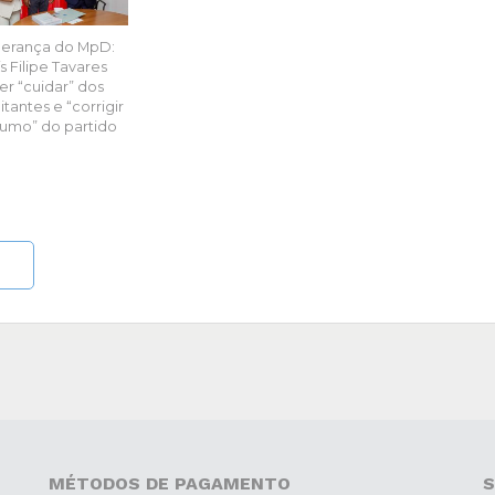
derança do MpD:
s Filipe Tavares
er “cuidar” dos
itantes e “corrigir
rumo” do partido
MÉTODOS DE PAGAMENTO
S