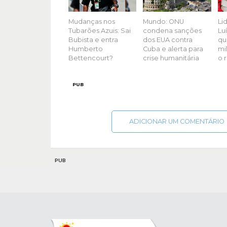
Mudanças nos
Mundo: ONU
Li
Tubarões Azuis: Sai
condena sanções
Luí
Bubista e entra
dos EUA contra
qu
Humberto
Cuba e alerta para
mil
Bettencourt?
crise humanitária
o 
PUB
ADICIONAR UM COMENTÁRIO
PUB