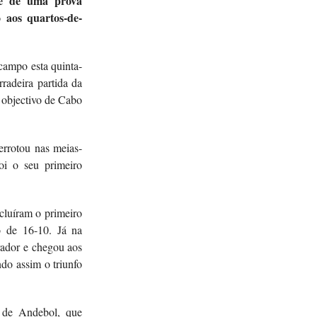
se de uma prova
 aos quartos-de-
campo esta quinta-
radeira partida da
 objectivo de Cabo
errotou nas meias-
oi o seu primeiro
cluíram o primeiro
o de 16-10. Já na
rador e chegou aos
do assim o triunfo
 de Andebol, que