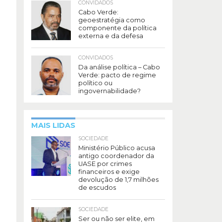
CONVIDADOS
Cabo Verde:
geoestratégia como
componente da política
externa e da defesa
CONVIDADOS
Da análise política – Cabo
Verde: pacto de regime
político ou
ingovernabilidade?
MAIS LIDAS
SOCIEDADE
Ministério Público acusa
antigo coordenador da
UASE por crimes
financeiros e exige
devolução de 1,7 milhões
de escudos
SOCIEDADE
Ser ou não ser elite, em