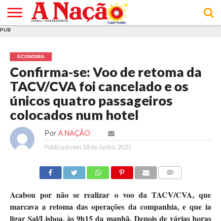
PUB
INÍCIO
ÚLTIMAS
ASSINATURAS
EM
ARQUIVO
ACTUALIDADE
OPINIÃO
ANÚNCIOS
VARIEDADES
CLICK
SOBRE
AJUDA
POLÍTICA DE
TERMOS E
NOTÍCIAS
& LOJA
FOCO
JOVEM
PRIVACIDADE
CONDIÇÕES
E DE
DE
ECONOMIA
COOKIES
UTILIZAÇÃO
Confirma-se: Voo de retoma da
TACV/CVA foi cancelado e os
únicos quatro passageiros
colocados num hotel
Por
A NAÇÃO
Publicado em
18 de Junho, 2021
COMMENTS
Acabou por não se realizar o voo da TACV/CVA, que
marcava a retoma das operações da companhia, e que ia
ligar Sal/Lisboa, às 9h15 da manhã. Depois de várias horas