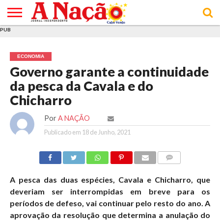
PUB
INÍCIO
ÚLTIMAS
ASSINATURAS
EM
ARQUIVO
ACTUALIDADE
OPINIÃO
ANÚNCIOS
VARIEDADES
CLICK
SOBRE
AJUDA
POLÍTICA DE
TERMOS E
NOTÍCIAS
& LOJA
FOCO
JOVEM
PRIVACIDADE
CONDIÇÕES
E DE
DE
ECONOMIA
COOKIES
UTILIZAÇÃO
Governo garante a continuidade
da pesca da Cavala e do
Chicharro
Por
A NAÇÃO
Publicado em
18 de Junho, 2021
COMMENTS
A pesca das duas espécies, Cavala e Chicharro, que
deveriam ser interrompidas em breve para os
períodos de defeso, vai continuar pelo resto do ano. A
aprovação da resolução que determina a anulação do