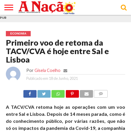
PUB
INÍCIO
ÚLTIMAS
ASSINATURAS
EM
ARQUIVO
ACTUALIDADE
OPINIÃO
ANÚNCIOS
VARIEDADES
CLICK
SOBRE
AJUDA
POLÍTICA DE
TERMOS E
NOTÍCIAS
& LOJA
FOCO
JOVEM
PRIVACIDADE
CONDIÇÕES
E DE
DE
ECONOMIA
COOKIES
UTILIZAÇÃO
Primeiro voo de retoma da
TACV/CVA é hoje entre Sal e
Lisboa
Por
Gisela Coelho
Publicado em
18 de Junho, 2021
COMMENTS
A TACV/CVA retoma hoje as operações com um voo
entre Sal e Lisboa. Depois de 14 meses parada, como é
do conhecimento público, por várias razões, que não
só os impactos da pandemia da Covid-19, a companhia