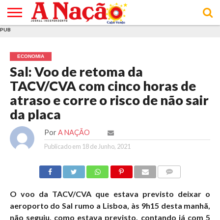
PUB
INÍCIO
ÚLTIMAS
ASSINATURAS
EM
ARQUIVO
ACTUALIDADE
OPINIÃO
ANÚNCIOS
VARIEDADES
CLICK
SOBRE
AJUDA
POLÍTICA DE
TERMOS E
NOTÍCIAS
& LOJA
FOCO
JOVEM
PRIVACIDADE
CONDIÇÕES
E DE
DE
ECONOMIA
COOKIES
UTILIZAÇÃO
Sal: Voo de retoma da
TACV/CVA com cinco horas de
atraso e corre o risco de não sair
da placa
Por
A NAÇÃO
Publicado em
18 de Junho, 2021
COMMENTS
O voo da TACV/CVA que estava previsto deixar o
aeroporto do Sal rumo a Lisboa, às 9h15 desta manhã,
não seguiu, como estava previsto, contando já com 5