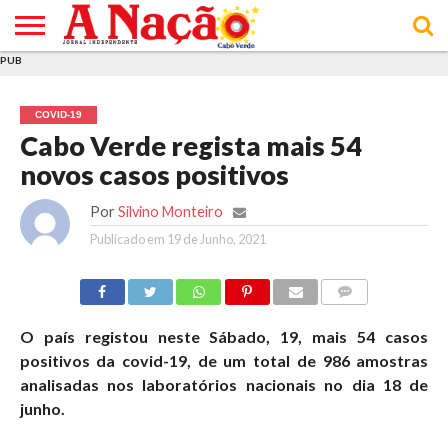
PUB
INÍCIO
ÚLTIMAS
ASSINATURAS
EM
ARQUIVO
ACTUALIDADE
OPINIÃO
ANÚNCIOS
VARIEDADES
CLICK
SOBRE
AJUDA
POLÍTICA DE
TERMOS E
NOTÍCIAS
& LOJA
FOCO
JOVEM
PRIVACIDADE
CONDIÇÕES
E DE
DE
COVID-19
COOKIES
UTILIZAÇÃO
Cabo Verde regista mais 54
novos casos positivos
Por
Silvino Monteiro
Publicado em
19 de Junho, 2021
COMMENTS
O país registou neste Sábado, 19, mais 54 casos
positivos da covid-19, de um total de 986 amostras
analisadas nos laboratórios nacionais no dia 18 de
junho.