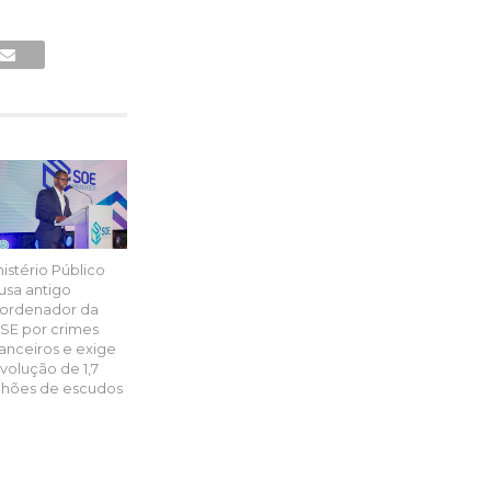
nistério Público
usa antigo
ordenador da
SE por crimes
nanceiros e exige
volução de 1,7
lhões de escudos