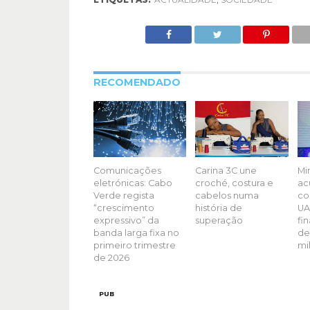
RECOMENDADO
Comunicações
Carina 3C une
Mi
eletrónicas: Cabo
croché, costura e
ac
Verde regista
cabelos numa
co
“crescimento
história de
UA
expressivo” da
superação
fi
banda larga fixa no
de
primeiro trimestre
mi
de 2026
PUB