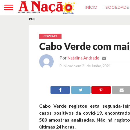
INÍCIO
SOCIEDADE
PUB
COVID-19
Cabo Verde com mais
Por
Natalina Andrade
Publicado em
21 de Junho, 2021
Cabo Verde registou esta segunda-feir
casos positivos da covid-19, encontrad
580 amostras analisadas. Não há regist
últimas 24 horas.