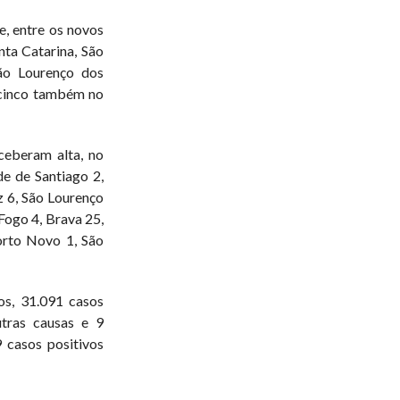
, entre os novos
nta Catarina, São
ão Lourenço dos
 cinco também no
ceberam alta, no
de de Santiago 2,
z 6, São Lourenço
Fogo 4, Brava 25,
orto Novo 1, São
os, 31.091 casos
utras causas e 9
 casos positivos