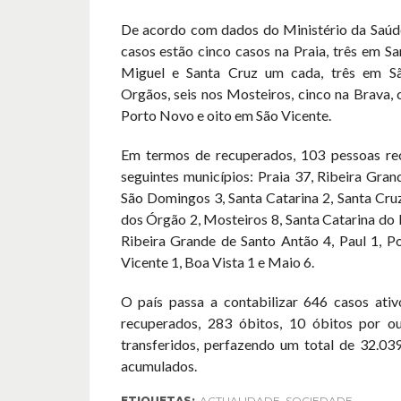
De acordo com dados do Ministério da Saúde
casos estão cinco casos na Praia, três em Sa
Miguel e Santa Cruz um cada, três em S
Orgãos, seis nos Mosteiros, cinco na Brava,
Porto Novo e oito em São Vicente.
Em termos de recuperados, 103 pessoas re
seguintes municípios: Praia 37, Ribeira Gran
São Domingos 3, Santa Catarina 2, Santa Cru
dos Órgão 2, Mosteiros 8, Santa Catarina do 
Ribeira Grande de Santo Antão 4, Paul 1, P
Vicente 1, Boa Vista 1 e Maio 6.
O país passa a contabilizar 646 casos ativ
recuperados, 283 óbitos, 10 óbitos por o
transferidos, perfazendo um total de 32.039
acumulados.
ETIQUETAS:
ACTUALIDADE
,
SOCIEDADE