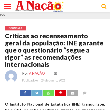
PUB
INÍCIO
ÚLTIMAS
ASSINATURAS
EM
ARQUIVO
ACTUALIDADE
OPINIÃO
ANÚNCIOS
VARIEDADES
CLICK
SOBRE
AJUDA
POLÍTICA DE
TERMOS E
NOTÍCIAS
& LOJA
FOCO
JOVEM
PRIVACIDADE
CONDIÇÕES
E DE
DE
ECONOMIA
COOKIES
UTILIZAÇÃO
Críticas ao recenseamento
geral da população: INE garante
que o questionário “segue a
rigor” as recomendações
internacionais
Por
A NAÇÃO
Publicado em
24 de Junho, 2021
COMMENTS
O Instituto Nacional de Estatística (INE) tranquilizou,
hoje (25), os cabo-verdianos quanto ao questionário