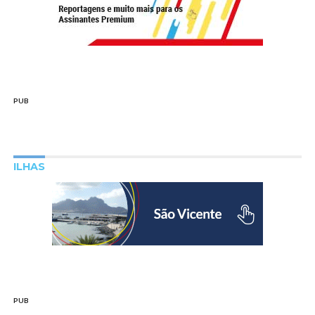
PUB
ILHAS
PUB