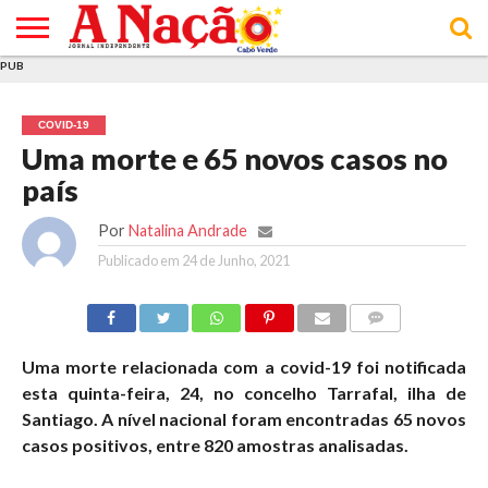
PUB
INÍCIO
ÚLTIMAS
ASSINATURAS
EM
ARQUIVO
ACTUALIDADE
OPINIÃO
ANÚNCIOS
VARIEDADES
CLICK
SOBRE
AJUDA
POLÍTICA DE
TERMOS E
NOTÍCIAS
& LOJA
FOCO
JOVEM
PRIVACIDADE
CONDIÇÕES
E DE
DE
COVID-19
COOKIES
UTILIZAÇÃO
Uma morte e 65 novos casos no
país
Por
Natalina Andrade
Publicado em
24 de Junho, 2021
COMMENTS
Uma morte relacionada com a covid-19 foi notificada
esta quinta-feira, 24, no concelho Tarrafal, ilha de
Santiago. A nível nacional foram encontradas 65 novos
casos positivos, entre 820 amostras analisadas.