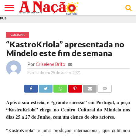
PUB
INÍCIO
ÚLTIMAS
ASSINATURAS
EM
ARQUIVO
ACTUALIDADE
OPINIÃO
ANÚNCIOS
VARIEDADES
CLICK
SOBRE
AJUDA
POLÍTICA DE
TERMOS E
NOTÍCIAS
& LOJA
FOCO
JOVEM
PRIVACIDADE
CONDIÇÕES
E DE
DE
CULTURA
COOKIES
UTILIZAÇÃO
“KastroKriola” apresentada no
Mindelo este fim de semana
Por
Criselene Brito
Publicado em
25 de Junho, 2021
COMMENTS
Após a sua estreia, e “grande sucesso” em Portugal, a peça
“KastroKriola” chega no Centro Cultural do Mindelo nos
dias 25 a 27 de Junho, com um elenco de oito actores.
“KastroKriola” é uma produção internacional, que culminou