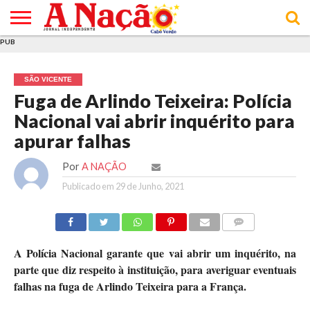
PUB
INÍCIO
ÚLTIMAS
ASSINATURAS
EM
ARQUIVO
ACTUALIDADE
OPINIÃO
ANÚNCIOS
VARIEDADES
CLICK
SOBRE
AJUDA
POLÍTICA DE
TERMOS E
NOTÍCIAS
& LOJA
FOCO
JOVEM
PRIVACIDADE
CONDIÇÕES
E DE
DE
SÃO VICENTE
COOKIES
UTILIZAÇÃO
Fuga de Arlindo Teixeira: Polícia
Nacional vai abrir inquérito para
apurar falhas
Por
A NAÇÃO
Publicado em
29 de Junho, 2021
COMMENTS
A Polícia Nacional garante que vai abrir um inquérito, na
parte que diz respeito à instituição, para averiguar eventuais
falhas na fuga de Arlindo Teixeira para a França.