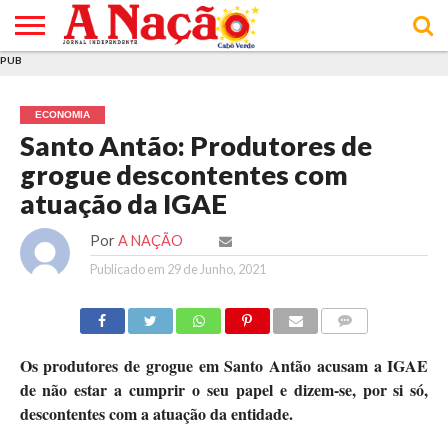
PUB
INÍCIO
ÚLTIMAS
ASSINATURAS
EM
ARQUIVO
ACTUALIDADE
OPINIÃO
ANÚNCIOS
VARIEDADES
CLICK
SOBRE
AJUDA
POLÍTICA DE
TERMOS E
NOTÍCIAS
& LOJA
FOCO
JOVEM
PRIVACIDADE
CONDIÇÕES
E DE
DE
ECONOMIA
COOKIES
UTILIZAÇÃO
Santo Antão: Produtores de
grogue descontentes com
atuação da IGAE
Por
A NAÇÃO
Publicado em
29 de Junho, 2021
COMMENTS
Os produtores de grogue em Santo Antão acusam a IGAE
de não estar a cumprir o seu papel e dizem-se, por si só,
descontentes com a atuação da entidade.