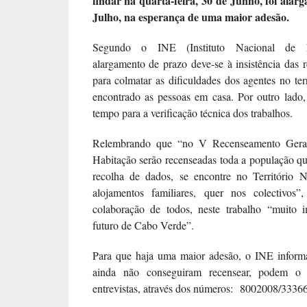
findar na quarta-feira, 30 de Junho, foi alar
Julho, na esperança de uma maior adesão.
Segundo o INE (Instituto Nacional de Est
alargamento de prazo deve-se à insistência das 
para colmatar as dificuldades dos agentes no te
encontrado as pessoas em casa. Por outro lado
tempo para a verificação técnica dos trabalhos.
Relembrando que “no V Recenseamento Gera
Habitação serão recenseadas toda a população 
recolha de dados, se encontre no Território N
alojamentos familiares, quer nos colectivos
colaboração de todos, neste trabalho “muito i
futuro de Cabo Verde”.
Para que haja uma maior adesão, o INE inform
ainda não conseguiram recensear, podem o 
entrevistas, através dos números: 8002008/3336