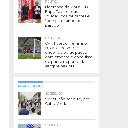
POLÍTICA
Liderança do MpD: Luís
Filipe Tavares quer
“cuidar” dos militantes e
“corrigir o rumo” do
partido
DESPORTO
CAN Futebol Feminino
2026: Cabo Verde
encerrou participação
com empate e conquista
de primeiro ponto de
sempre na CAN
MAIS LIDAS
SOCIEDADE
Ser ou não ser elite, em
Cabo Verde
SOCIEDADE