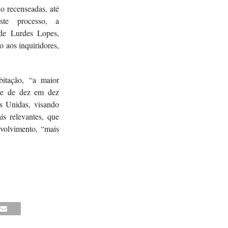
o recenseadas, até
este processo, a
de Lurdes Lopes,
o aos inquiridores,
itação, “a maior
-se de dez em dez
s Unidas, visando
is relevantes, que
volvimento, “mais