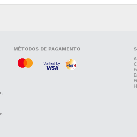
MÉTODOS DE PAGAMENTO
S
A
C
E
E
F
,
H
r,
e.