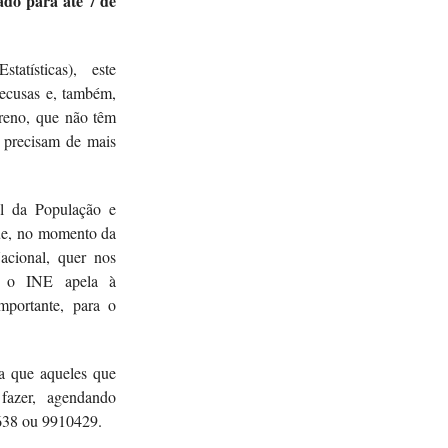
gado para até 7 de
atísticas), este
recusas e, também,
rreno, que não têm
, precisam de mais
l da População e
que, no momento da
acional, quer nos
”, o INE apela à
mportante, para o
a que aqueles que
fazer, agendando
638 ou 9910429.