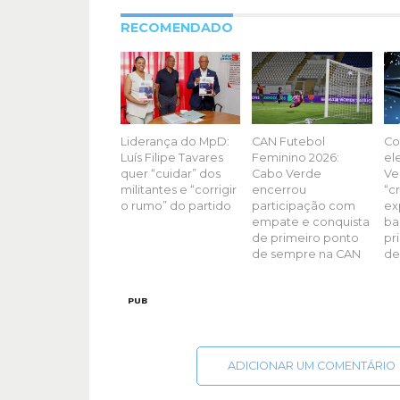
RECOMENDADO
Liderança do MpD:
CAN Futebol
Co
Luís Filipe Tavares
Feminino 2026:
el
quer “cuidar” dos
Cabo Verde
Ve
militantes e “corrigir
encerrou
“c
o rumo” do partido
participação com
ex
empate e conquista
ba
de primeiro ponto
pr
de sempre na CAN
de
PUB
ADICIONAR UM COMENTÁRIO