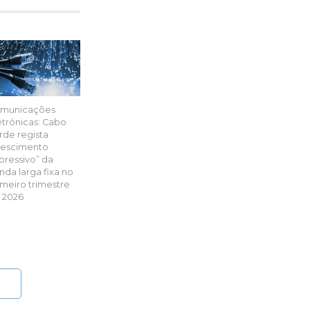
municações
etrónicas: Cabo
rde regista
rescimento
pressivo” da
nda larga fixa no
imeiro trimestre
 2026