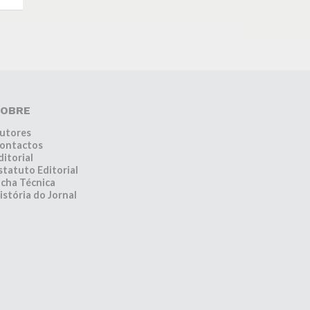
OBRE
utores
ontactos
ditorial
statuto Editorial
icha Técnica
istória do Jornal