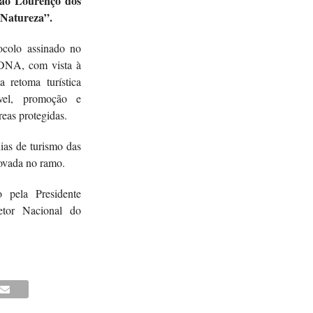
São Lourenço dos
 Natureza”.
ocolo assinado no
 DNA, com vista à
a retoma turística
ável, promoção e
reas protegidas.
ias de turismo das
ovada no ramo.
 pela Presidente
etor Nacional do