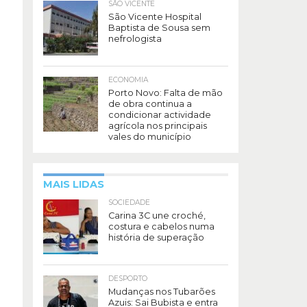
SÃO VICENTE
São Vicente Hospital
Baptista de Sousa sem
nefrologista
ECONOMIA
Porto Novo: Falta de mão
de obra continua a
condicionar actividade
agrícola nos principais
vales do município
MAIS LIDAS
SOCIEDADE
Carina 3C une croché,
costura e cabelos numa
história de superação
DESPORTO
Mudanças nos Tubarões
Azuis: Sai Bubista e entra