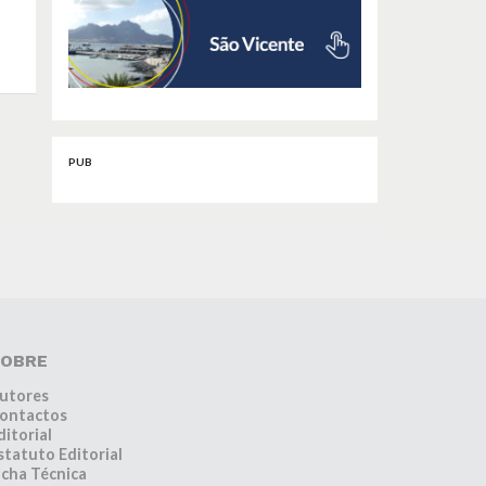
PUB
OBRE
utores
ontactos
ditorial
statuto Editorial
icha Técnica