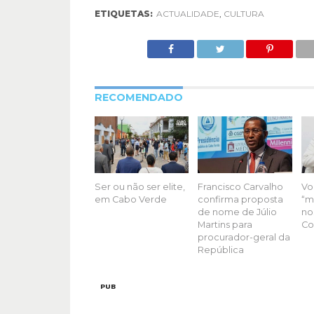
ETIQUETAS:
ACTUALIDADE
,
CULTURA
RECOMENDADO
Ser ou não ser elite,
Francisco Carvalho
Vo
em Cabo Verde
confirma proposta
“m
de nome de Júlio
no
Martins para
Co
procurador-geral da
República
PUB