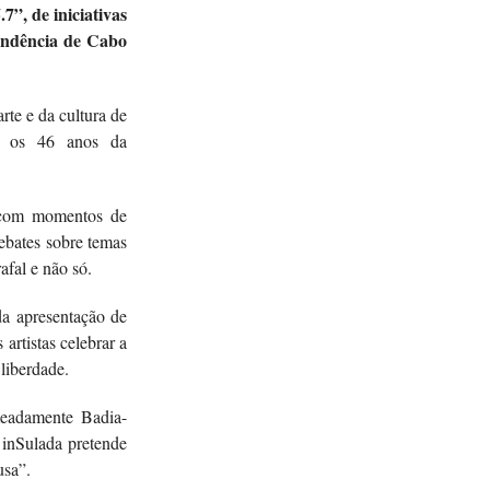
.7”, de iniciativas
endência de Cabo
rte e da cultura de
ar os 46 anos da
 com momentos de
ebates sobre temas
rafal e não só.
da apresentação de
artistas celebrar a
liberdade.
meadamente Badia-
 inSulada pretende
usa”.