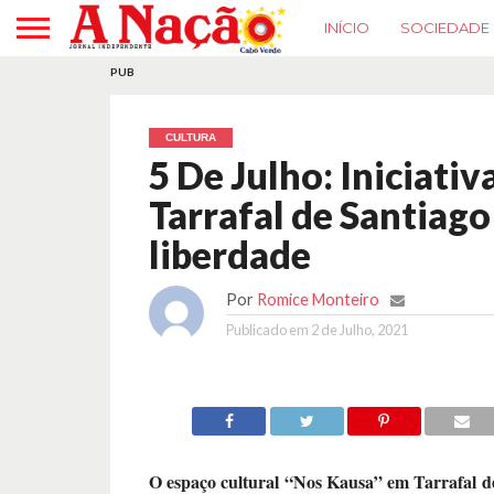
INÍCIO
SOCIEDADE
PUB
CULTURA
5 De Julho: Iniciati
Tarrafal de Santiago 
liberdade
Por
Romice Monteiro
Publicado em
2 de Julho, 2021
O espaço cultural “Nos Kausa” em Tarrafal d