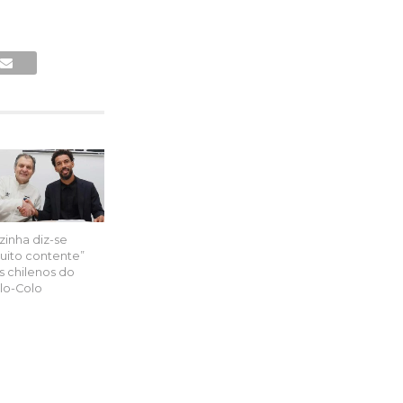
zinha diz-se
uito contente”
s chilenos do
lo-Colo