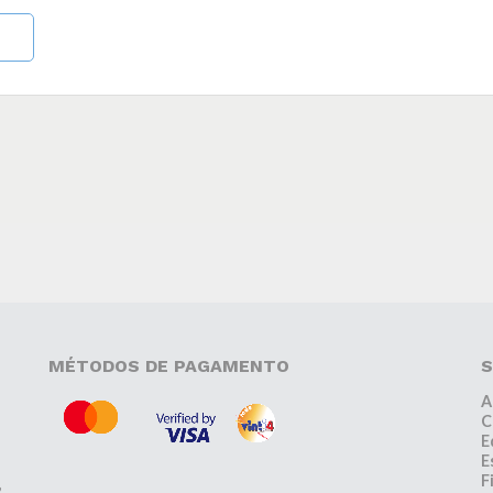
MÉTODOS DE PAGAMENTO
S
A
C
E
E
F
,