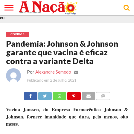
PUB
INÍCIO
ÚLTIMAS
ASSINATURAS
EM
ARQUIVO
ACTUALIDADE
OPINIÃO
ANÚNCIOS
VARIEDADES
CLICK
SOBRE
AJUDA
POLÍTICA DE
TERMOS E
NOTÍCIAS
& LOJA
FOCO
JOVEM
PRIVACIDADE
CONDIÇÕES
E DE
DE
COVID-19
COOKIES
UTILIZAÇÃO
Pandemia: Johnson & Johnson
garante que vacina é eficaz
contra a variante Delta
Por
Alexandre Semedo
Publicado em
2 de Julho, 2021
COMMENTS
Vacina Janssen, da Empresa Farmacêutica Johnson &
Johnson, fornece imunidade que dura, pelo menos, oito
meses.