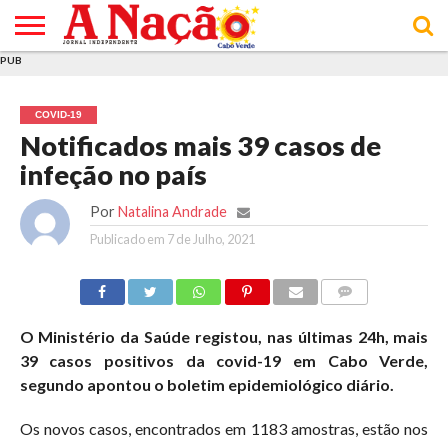
PUB
INÍCIO
ÚLTIMAS
ASSINATURAS
EM
ARQUIVO
ACTUALIDADE
OPINIÃO
ANÚNCIOS
VARIEDADES
CLICK
SOBRE
AJUDA
POLÍTICA DE
TERMOS E
NOTÍCIAS
& LOJA
FOCO
JOVEM
PRIVACIDADE
CONDIÇÕES
E DE
DE
COVID-19
COOKIES
UTILIZAÇÃO
Notificados mais 39 casos de
infeção no país
Por
Natalina Andrade
Publicado em
7 de Julho, 2021
COMMENTS
O Ministério da Saúde registou, nas últimas 24h, mais
39 casos positivos da covid-19 em Cabo Verde,
segundo apontou o boletim epidemiológico diário.
Os novos casos, encontrados em 1183 amostras, estão nos