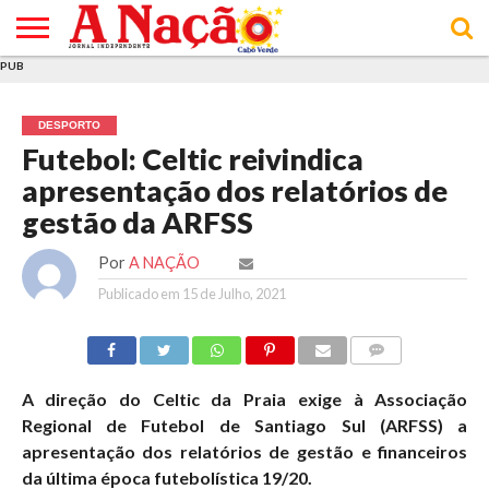
PUB
INÍCIO
ÚLTIMAS
ASSINATURAS
EM
ARQUIVO
ACTUALIDADE
OPINIÃO
ANÚNCIOS
VARIEDADES
CLICK
SOBRE
AJUDA
POLÍTICA DE
TERMOS E
NOTÍCIAS
& LOJA
FOCO
JOVEM
PRIVACIDADE
CONDIÇÕES
E DE
DE
DESPORTO
COOKIES
UTILIZAÇÃO
Futebol: Celtic reivindica
apresentação dos relatórios de
gestão da ARFSS
Por
A NAÇÃO
Publicado em
15 de Julho, 2021
COMMENTS
A direção do Celtic da Praia exige à Associação
Regional de Futebol de Santiago Sul (ARFSS) a
apresentação dos relatórios de gestão e financeiros
da última época futebolística 19/20.