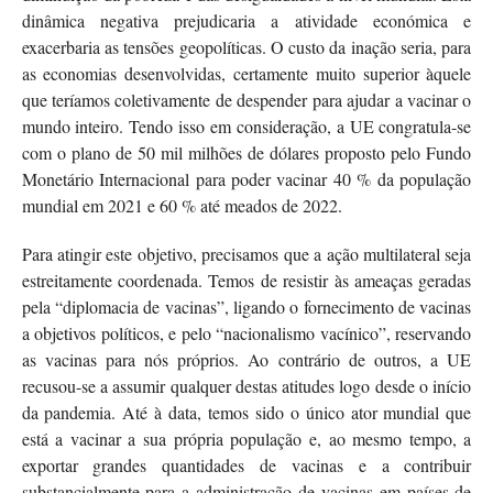
dinâmica negativa prejudicaria a atividade económica e
exacerbaria as tensões geopolíticas. O custo da inação seria, para
as economias desenvolvidas, certamente muito superior àquele
que teríamos coletivamente de despender para ajudar a vacinar o
mundo inteiro. Tendo isso em consideração, a UE congratula-se
com o plano de 50 mil milhões de dólares proposto pelo Fundo
Monetário Internacional para poder vacinar 40 % da população
mundial em 2021 e 60 % até meados de 2022.
Para atingir este objetivo, precisamos que a ação multilateral seja
estreitamente coordenada. Temos de resistir às ameaças geradas
pela “diplomacia de vacinas”, ligando o fornecimento de vacinas
a objetivos políticos, e pelo “nacionalismo vacínico”, reservando
as vacinas para nós próprios. Ao contrário de outros, a UE
recusou-se a assumir qualquer destas atitudes logo desde o início
da pandemia. Até à data, temos sido o único ator mundial que
está a vacinar a sua própria população e, ao mesmo tempo, a
exportar grandes quantidades de vacinas e a contribuir
substancialmente para a administração de vacinas em países de