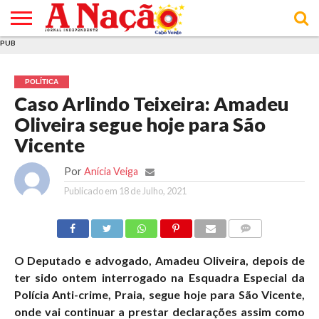
PUB
INÍCIO
ÚLTIMAS
ASSINATURAS
EM
ARQUIVO
ACTUALIDADE
OPINIÃO
ANÚNCIOS
VARIEDADES
CLICK
SOBRE
AJUDA
POLÍTICA DE
TERMOS E
NOTÍCIAS
& LOJA
FOCO
JOVEM
PRIVACIDADE
CONDIÇÕES
E DE
DE
POLÍTICA
COOKIES
UTILIZAÇÃO
Caso Arlindo Teixeira: Amadeu
Oliveira segue hoje para São
Vicente
Por
Anícia Veiga
Publicado em
18 de Julho, 2021
COMMENTS
O Deputado e advogado, Amadeu Oliveira, depois de
ter sido ontem interrogado na Esquadra Especial da
Polícia Anti-crime, Praia, segue hoje para São Vicente,
onde vai continuar a prestar declarações assim como