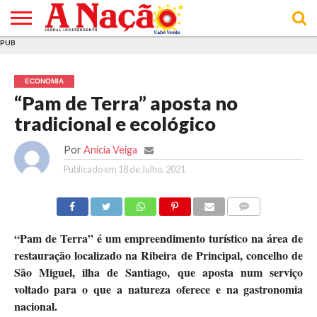
PUB
INÍCIO
ÚLTIMAS
ASSINATURAS
EM
ARQUIVO
ACTUALIDADE
OPINIÃO
ANÚNCIOS
VARIEDADES
CLICK
SOBRE
AJUDA
POLÍTICA DE
TERMOS E
NOTÍCIAS
& LOJA
FOCO
JOVEM
PRIVACIDADE
CONDIÇÕES
E DE
DE
ECONOMIA
COOKIES
UTILIZAÇÃO
“Pam de Terra” aposta no
tradicional e ecológico
Por
Anícia Veiga
Publicado em
18 de Julho, 2021
COMMENTS
“Pam de Terra” é um empreendimento turístico na área de
restauração localizado na Ribeira de Principal, concelho de
São Miguel, ilha de Santiago, que aposta num serviço
voltado para o que a natureza oferece e na gastronomia
nacional.