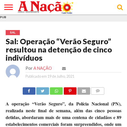
PUB
INÍCIO
ÚLTIMAS
ASSINATURAS
EM
ARQUIVO
ACTUALIDADE
OPINIÃO
ANÚNCIOS
VARIEDADES
CLICK
SOBRE
AJUDA
POLÍTICA DE
TERMOS E
NOTÍCIAS
& LOJA
FOCO
JOVEM
PRIVACIDADE
CONDIÇÕES
E DE
DE
SAL
COOKIES
UTILIZAÇÃO
Sal: Operação “Verão Seguro”
resultou na detenção de cinco
indivíduos
Por
A NAÇÃO
Publicado em
19 de Julho, 2021
COMMENTS
A operação “Verão Seguro”, da Polícia Nacional (PN),
realizada neste final de semana, além das cinco pessoas
detidas, abordaram mais de uma centena de cidadãos e 89
estabelecimentos comerciais foram surpreendidos, onde um