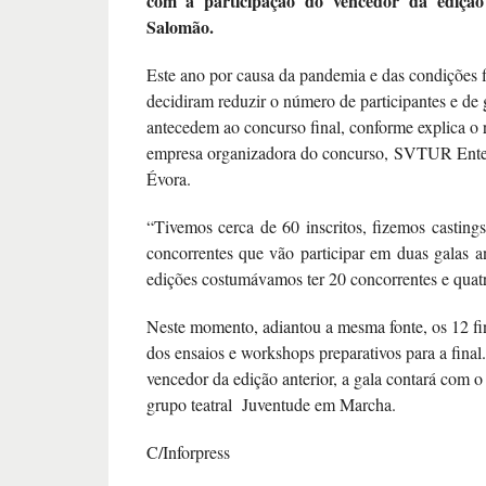
com a participação do vencedor da edição
Salomão.
Este ano por causa da pandemia e das condições f
decidiram reduzir o número de participantes e de 
antecedem ao concurso final, conforme explica o 
empresa organizadora do concurso, SVTUR Enter
Évora.
“Tivemos cerca de 60 inscritos, fizemos casting
concorrentes que vão participar em duas galas a
edições costumávamos ter 20 concorrentes e quatr
Neste momento, adiantou a mesma fonte, os 12 fin
dos ensaios e workshops preparativos para a fina
vencedor da edição anterior, a gala contará com o
grupo teatral Juventude em Marcha.
C/Inforpress