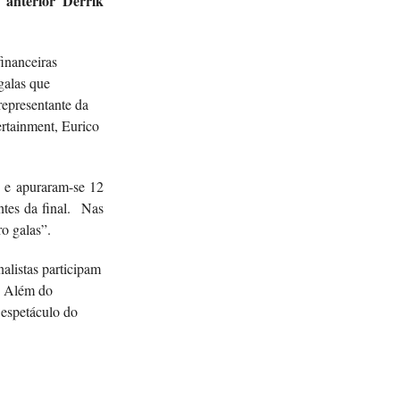
 anterior Derrik
inanceiras
galas que
representante da
tainment, Eurico
s e apuraram-se 12
ntes da final. Nas
o galas”.
alistas participam
l. Além do
 espetáculo do