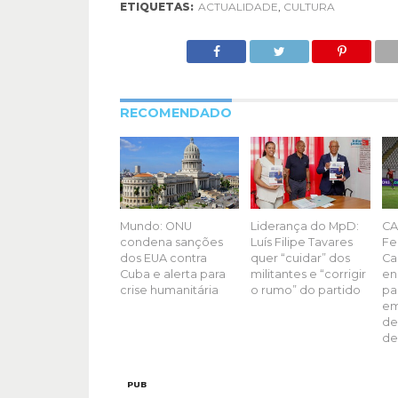
ETIQUETAS:
ACTUALIDADE
,
CULTURA
RECOMENDADO
Mundo: ONU
Liderança do MpD:
CA
condena sanções
Luís Filipe Tavares
Fe
dos EUA contra
quer “cuidar” dos
Ca
Cuba e alerta para
militantes e “corrigir
en
crise humanitária
o rumo” do partido
pa
em
de
de
PUB