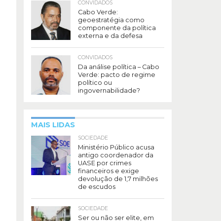
CONVIDADOS
Cabo Verde:
geoestratégia como
componente da política
externa e da defesa
CONVIDADOS
Da análise política – Cabo
Verde: pacto de regime
político ou
ingovernabilidade?
MAIS LIDAS
SOCIEDADE
Ministério Público acusa
antigo coordenador da
UASE por crimes
financeiros e exige
devolução de 1,7 milhões
de escudos
SOCIEDADE
Ser ou não ser elite, em