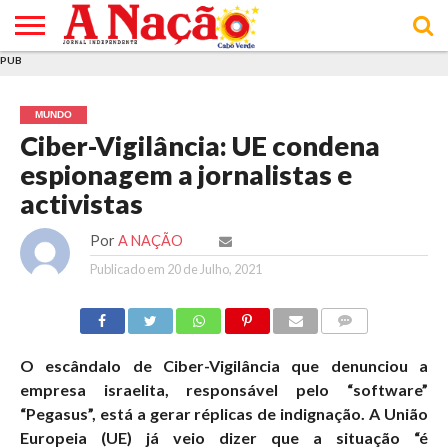
PUB
INÍCIO
ÚLTIMAS
ASSINATURAS
EM
ARQUIVO
ACTUALIDADE
OPINIÃO
ANÚNCIOS
VARIEDADES
CLICK
SOBRE
AJUDA
POLÍTICA DE
TERMOS E
NOTÍCIAS
& LOJA
FOCO
JOVEM
PRIVACIDADE
CONDIÇÕES
E DE
DE
MUNDO
COOKIES
UTILIZAÇÃO
Ciber-Vigilância: UE condena
espionagem a jornalistas e
activistas
Por
A NAÇÃO
Publicado em
20 de Julho, 2021
COMMENTS
O escândalo de Ciber-Vigilância que denunciou a
empresa israelita, responsável pelo “software”
“Pegasus”, está a gerar réplicas de indignação.
A União
Europeia (UE) já veio dizer que a situação “é