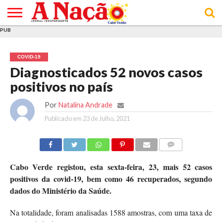
PUB
INÍCIO
ÚLTIMAS
ASSINATURAS
EM
ARQUIVO
ACTUALIDADE
OPINIÃO
ANÚNCIOS
VARIEDADES
CLICK
SOBRE
AJUDA
POLÍTICA DE
TERMOS E
NOTÍCIAS
& LOJA
FOCO
JOVEM
PRIVACIDADE
CONDIÇÕES
E DE
DE
COVID-19
COOKIES
UTILIZAÇÃO
Diagnosticados 52 novos casos
positivos no país
Por
Natalina Andrade
Publicado em
23 de Julho, 2021
COMMENTS
Cabo Verde registou, esta sexta-feira, 23, mais 52 casos
positivos da covid-19, bem como 46 recuperados, segundo
dados do Ministério da Saúde.
Na totalidade, foram analisadas 1588 amostras, com uma taxa de