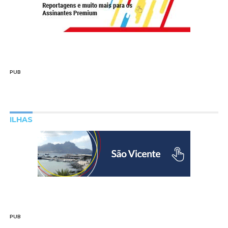
PUB
ILHAS
PUB