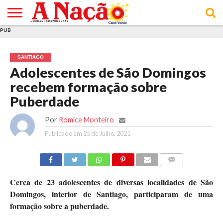
PUB
INÍCIO
ÚLTIMAS
ASSINATURAS
EM
ARQUIVO
ACTUALIDADE
OPINIÃO
ANÚNCIOS
VARIEDADES
CLICK
SOBRE
AJUDA
POLÍTICA DE
TERMOS E
NOTÍCIAS
& LOJA
FOCO
JOVEM
PRIVACIDADE
CONDIÇÕES
E DE
DE
SANTIAGO
COOKIES
UTILIZAÇÃO
Adolescentes de São Domingos
recebem formação sobre
Puberdade
Por
Romice Monteiro
Publicado em
25 de Julho, 2021
COMMENTS
Cerca de 23 adolescentes de diversas localidades de São
Domingos, interior de Santiago, participaram de uma
formação sobre a puberdade.