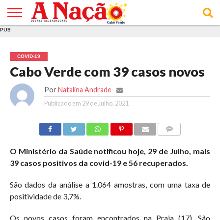
PUB
INÍCIO
ÚLTIMAS
ASSINATURAS
EM
ARQUIVO
ACTUALIDADE
OPINIÃO
ANÚNCIOS
VARIEDADES
CLICK
SOBRE
AJUDA
POLÍTICA DE
TERMOS E
NOTÍCIAS
& LOJA
FOCO
JOVEM
PRIVACIDADE
CONDIÇÕES
E DE
DE
COVID-19
COOKIES
UTILIZAÇÃO
Cabo Verde com 39 casos novos
Por
Natalina Andrade
Publicado em
29 de Julho, 2021
COMMENTS
O Ministério da Saúde notificou hoje, 29 de Julho, mais
39 casos positivos da covid-19 e 56 recuperados.
São dados da análise a 1.064 amostras, com uma taxa de
positividade de 3,7%.
Os novos casos foram encontrados na Praia (17), São