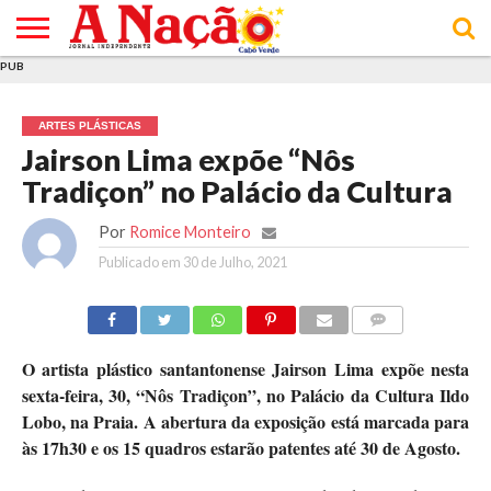
PUB
INÍCIO
ÚLTIMAS
ASSINATURAS
EM
ARQUIVO
ACTUALIDADE
OPINIÃO
ANÚNCIOS
VARIEDADES
CLICK
SOBRE
AJUDA
POLÍTICA DE
TERMOS E
NOTÍCIAS
& LOJA
FOCO
JOVEM
PRIVACIDADE
CONDIÇÕES
E DE
DE
ARTES PLÁSTICAS
COOKIES
UTILIZAÇÃO
Jairson Lima expõe “Nôs
Tradiçon” no Palácio da Cultura
Por
Romice Monteiro
Publicado em
30 de Julho, 2021
COMMENTS
O artista plástico santantonense Jairson Lima expõe nesta
sexta-feira, 30, “Nôs Tradiçon”, no Palácio da Cultura Ildo
Lobo, na Praia. A abertura da exposição está marcada para
às 17h30 e os 15 quadros estarão patentes até 30 de Agosto.