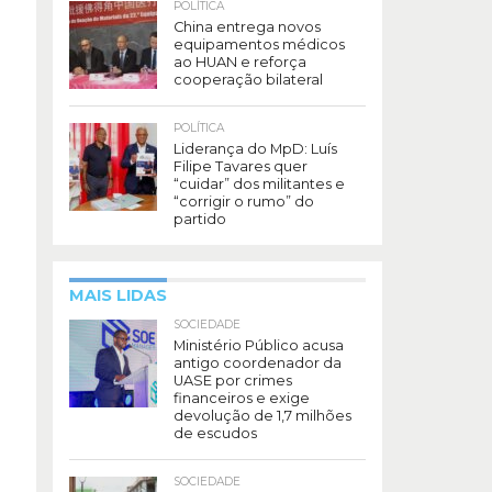
POLÍTICA
China entrega novos
equipamentos médicos
ao HUAN e reforça
cooperação bilateral
POLÍTICA
Liderança do MpD: Luís
Filipe Tavares quer
“cuidar” dos militantes e
“corrigir o rumo” do
partido
MAIS LIDAS
SOCIEDADE
Ministério Público acusa
antigo coordenador da
UASE por crimes
financeiros e exige
devolução de 1,7 milhões
de escudos
SOCIEDADE