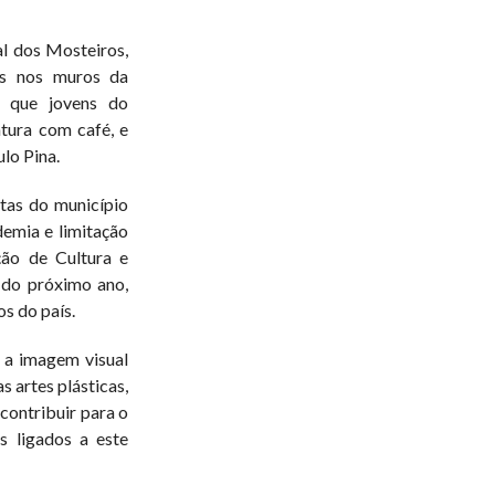
l dos Mosteiros,
cas nos muros da
m que jovens do
ntura com café, e
ulo Pina.
tas do município
demia e limitação
ção de Cultura e
r do próximo ano,
os do país.
r a imagem visual
s artes plásticas,
 contribuir para o
s ligados a este