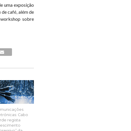
 de uma exposição
 de café, além de
o workshop sobre
municações
etrónicas: Cabo
rde regista
rescimento
pressivo” da