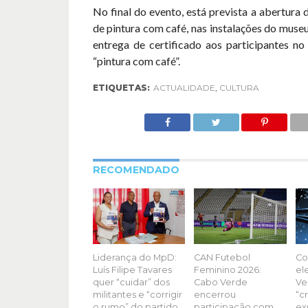
No final do evento, está prevista a abertura
de pintura com café, nas instalações do museu
entrega de certificado aos participantes n
“pintura com café”.
ETIQUETAS:
ACTUALIDADE
,
CULTURA
RECOMENDADO
Liderança do MpD:
CAN Futebol
Co
Luís Filipe Tavares
Feminino 2026:
el
quer “cuidar” dos
Cabo Verde
Ve
militantes e “corrigir
encerrou
“c
o rumo” do partido
participação com
ex