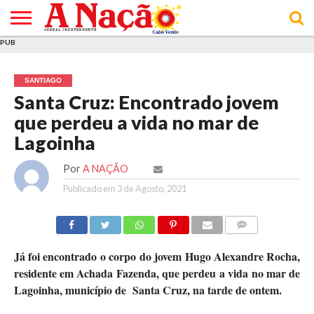
PUB
INÍCIO
ÚLTIMAS
ASSINATURAS
EM
ARQUIVO
ACTUALIDADE
OPINIÃO
ANÚNCIOS
VARIEDADES
CLICK
SOBRE
AJUDA
POLÍTICA DE
TERMOS E
NOTÍCIAS
& LOJA
FOCO
JOVEM
PRIVACIDADE
CONDIÇÕES
E DE
DE
SANTIAGO
COOKIES
UTILIZAÇÃO
Santa Cruz: Encontrado jovem
que perdeu a vida no mar de
Lagoinha
Por
A NAÇÃO
Publicado em
3 de Agosto, 2021
COMMENTS
Já foi encontrado o corpo do jovem Hugo Alexandre Rocha,
residente em Achada Fazenda, que perdeu a vida no mar de
Lagoinha, município de Santa Cruz, na tarde de ontem.