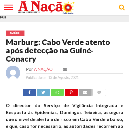
PUB
INÍCIO
ÚLTIMAS
ASSINATURAS
EM
ARQUIVO
ACTUALIDADE
OPINIÃO
ANÚNCIOS
VARIEDADES
CLICK
SOBRE
AJUDA
POLÍTICA DE
TERMOS E
NOTÍCIAS
& LOJA
FOCO
JOVEM
PRIVACIDADE
CONDIÇÕES
E DE
DE
SAÚDE
COOKIES
UTILIZAÇÃO
Marburg: Cabo Verde atento
após detecção na Guiné-
Conacry
Por
A NAÇÃO
Publicado em
13 de Agosto, 2021
COMMENTS
O director do Serviço de Vigilância Integrada e
Resposta às Epidemias, Domingos Teixeira, assegura
que o nível de alerta e de risco em Cabo Verde é baixo,
e que, caso for necessário, as autoridades recorrem ao