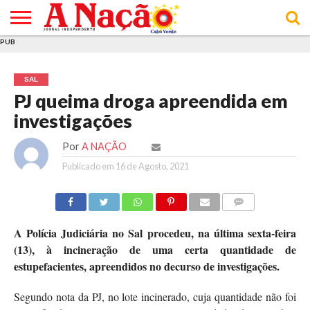
PUB
INÍCIO
ÚLTIMAS
ASSINATURAS
EM
ARQUIVO
ACTUALIDADE
OPINIÃO
ANÚNCIOS
VARIEDADES
CLICK
SOBRE
AJUDA
POLÍTICA DE
TERMOS E
NOTÍCIAS
& LOJA
FOCO
JOVEM
PRIVACIDADE
CONDIÇÕES
E DE
DE
SAL
COOKIES
UTILIZAÇÃO
PJ queima droga apreendida em
investigações
Por
A NAÇÃO
Publicado em
16 de Agosto, 2021
COMMENTS
A Polícia Judiciária no Sal procedeu, na última sexta-feira
(13), à incineração de uma certa quantidade de
estupefacientes, apreendidos no decurso de investigações.
Segundo nota da PJ, no lote incinerado, cuja quantidade não foi