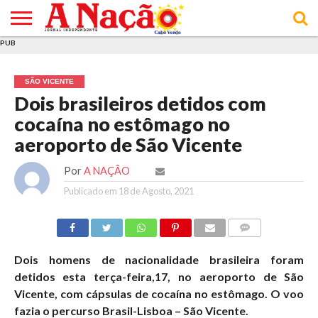
PUB
INÍCIO
ÚLTIMAS
ASSINATURAS
EM
ARQUIVO
ACTUALIDADE
OPINIÃO
ANÚNCIOS
VARIEDADES
CLICK
SOBRE
AJUDA
POLÍTICA DE
TERMOS E
NOTÍCIAS
& LOJA
FOCO
JOVEM
PRIVACIDADE
CONDIÇÕES
E DE
DE
SÃO VICENTE
COOKIES
UTILIZAÇÃO
Dois brasileiros detidos com
cocaína no estômago no
aeroporto de São Vicente
Por
A NAÇÃO
Publicado em
18 de Agosto, 2021
COMMENTS
Dois homens de nacionalidade brasileira foram
detidos esta terça-feira,17, no aeroporto de São
Vicente, com cápsulas de cocaína no estômago. O voo
fazia o percurso Brasil-Lisboa – São Vicente.