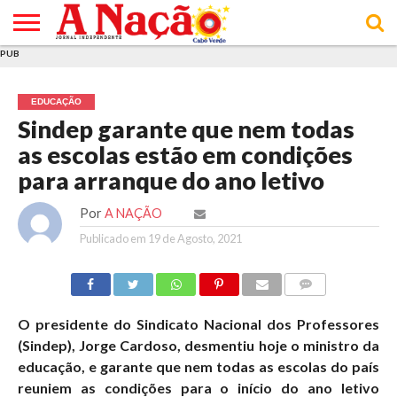
PUB
INÍCIO
ÚLTIMAS
ASSINATURAS
EM
ARQUIVO
ACTUALIDADE
OPINIÃO
ANÚNCIOS
VARIEDADES
CLICK
SOBRE
AJUDA
POLÍTICA DE
TERMOS E
NOTÍCIAS
& LOJA
FOCO
JOVEM
PRIVACIDADE
CONDIÇÕES
E DE
DE
EDUCAÇÃO
COOKIES
UTILIZAÇÃO
Sindep garante que nem todas
as escolas estão em condições
para arranque do ano letivo
Por
A NAÇÃO
Publicado em
19 de Agosto, 2021
COMMENTS
O presidente do Sindicato Nacional dos Professores
(Sindep), Jorge Cardoso, desmentiu hoje o ministro da
educação, e garante que nem todas as escolas do país
reuniem as condições para o início do ano letivo