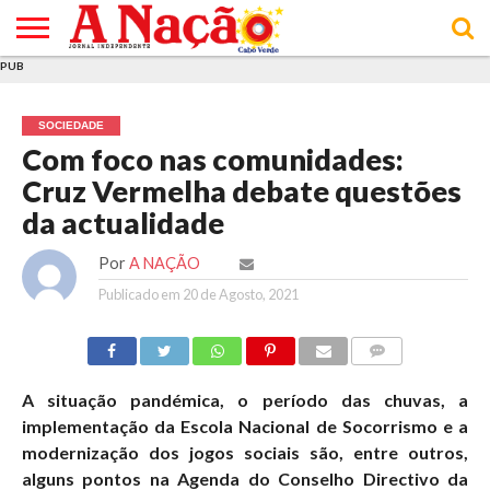
PUB
INÍCIO
ÚLTIMAS
ASSINATURAS
EM
ARQUIVO
ACTUALIDADE
OPINIÃO
ANÚNCIOS
VARIEDADES
CLICK
SOBRE
AJUDA
POLÍTICA DE
TERMOS E
NOTÍCIAS
& LOJA
FOCO
JOVEM
PRIVACIDADE
CONDIÇÕES
E DE
DE
SOCIEDADE
COOKIES
UTILIZAÇÃO
Com foco nas comunidades:
Cruz Vermelha debate questões
da actualidade
Por
A NAÇÃO
Publicado em
20 de Agosto, 2021
COMMENTS
A situação pandémica, o período das chuvas, a
implementação da Escola Nacional de Socorrismo e a
modernização dos jogos sociais são, entre outros,
alguns pontos na Agenda do Conselho Directivo da