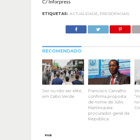
C/ Inforpress
ETIQUETAS:
ACTUALIDADE
,
PRESIDENCIAIS
RECOMENDADO
Ser ou não ser elite,
Francisco Carvalho
Vo
em Cabo Verde
confirma proposta
“m
de nome de Júlio
no
Martins para
Co
procurador-geral da
República
PUB