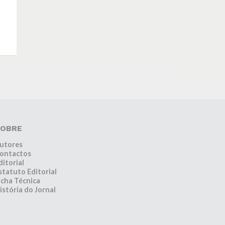
OBRE
utores
ontactos
ditorial
statuto Editorial
icha Técnica
istória do Jornal