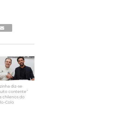
zinha diz-se
uito contente”
s chilenos do
lo-Colo