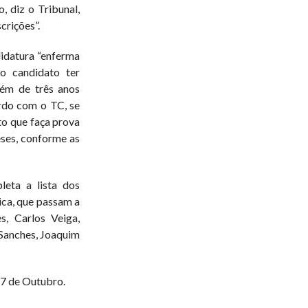
o, diz o Tribunal,
crições”.
idatura “enferma
io candidato ter
lém de três anos
rdo com o TC, se
o que faça prova
eses, conforme as
leta a lista dos
ica, que passam a
, Carlos Veiga,
 Sanches, Joaquim
17 de Outubro.