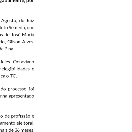
egadamente, por
 Agosto, do Juiz
Pinto Semedo, que
as de José Maria
o, Gilson Alves,
e Pina.
icles Octaviano
elegibilidades e
ica o TC.
do processo foi
inha apresentado
ão de profissão e
eamento eleitoral,
mais de 36 meses,