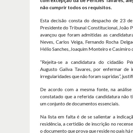
com excepção da de Péricles Tavares, al
não cumprir todos os requisitos.
Esta decisão consta do despacho de 23 de
Presidente do Tribunal Constitucional, João 
avançou que foram admitidas as candidatur
Neves, Carlos Veiga, Fernando Rocha Delgad
Hélio Sanches, Joaquim Monteiro e Casimiro d
“Rejeita-se a candidatura do cidadão Pér
Augusto Galiva Tavares, por enfermar de in
irregularidades que não foram supridas”, justif
De acordo com a mesma fonte, na análise 
constatado que a referida candidatura não t
um conjunto de documentos essenciais.
Na lista em falta é de se salientar a indicaç
residência, a certidão de inscrição no recens
o documento que prova que reside no país há 