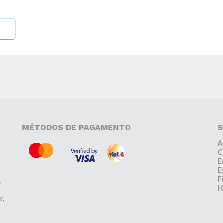
MÉTODOS DE PAGAMENTO
S
A
C
E
E
F
,
H
r,