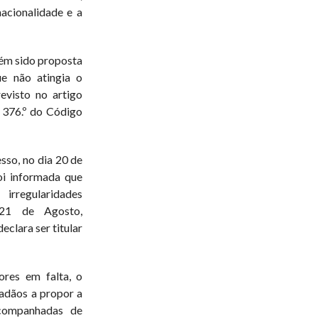
nacionalidade e a
bém sido proposta
e não atingia o
evisto no artigo
o 376.º do Código
sso, no dia 20 de
oi informada que
irregularidades
 21 de Agosto,
clara ser titular
ores em falta, o
dadãos a propor a
acompanhadas de