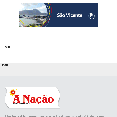
PUB
PUB
Um jornal independente e actual, onde nada é tabu, com