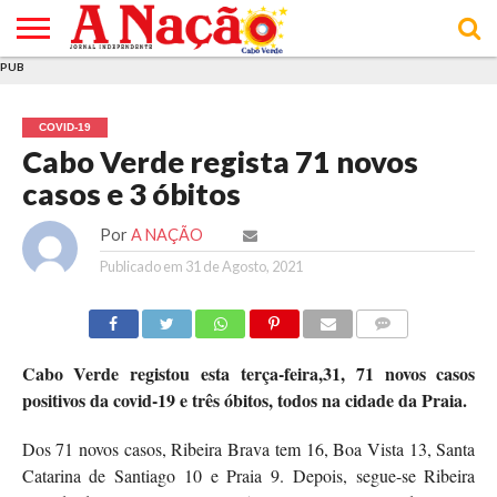
PUB
INÍCIO
ÚLTIMAS
ASSINATURAS
EM
ARQUIVO
ACTUALIDADE
OPINIÃO
ANÚNCIOS
VARIEDADES
CLICK
SOBRE
AJUDA
POLÍTICA DE
TERMOS E
NOTÍCIAS
& LOJA
FOCO
JOVEM
PRIVACIDADE
CONDIÇÕES
E DE
DE
COVID-19
COOKIES
UTILIZAÇÃO
Cabo Verde regista 71 novos
casos e 3 óbitos
Por
A NAÇÃO
Publicado em
31 de Agosto, 2021
COMMENTS
Cabo Verde registou esta terça-feira,31, 71 novos casos
positivos da covid-19 e três óbitos, todos na cidade da Praia.
Dos 71 novos casos, Ribeira Brava tem 16, Boa Vista 13, Santa
Catarina de Santiago 10 e Praia 9. Depois, segue-se Ribeira