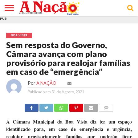
PUB
INÍCIO
ÚLTIMAS
ASSINATURAS
EM
ARQUIVO
ACTUALIDADE
OPINIÃO
ANÚNCIOS
VARIEDADES
CLICK
SOBRE
AJUDA
POLÍTICA DE
TERMOS E
NOTÍCIAS
& LOJA
FOCO
JOVEM
PRIVACIDADE
CONDIÇÕES
E DE
DE
BOA VISTA
COOKIES
UTILIZAÇÃO
Sem resposta do Governo,
Câmara avança com plano
provisório para realojar famílias
em caso de “emergência”
Por
A NAÇÃO
Publicado em
31 de Agosto, 2021
COMMENTS
A Câmara Municipal da Boa Vista diz ter um espaço
identificado para, em caso de emergência e urgência,
realojar provisoriamente famílias que poderão ficar