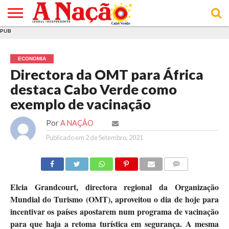
PUB
INÍCIO
ÚLTIMAS
ASSINATURAS
EM
ARQUIVO
ACTUALIDADE
OPINIÃO
ANÚNCIOS
VARIEDADES
CLICK
SOBRE
AJUDA
POLÍTICA DE
TERMOS E
NOTÍCIAS
& LOJA
FOCO
JOVEM
PRIVACIDADE
CONDIÇÕES
E DE
DE
ECONOMIA
COOKIES
UTILIZAÇÃO
Directora da OMT para África
destaca Cabo Verde como
exemplo de vacinação
Por
A NAÇÃO
Publicado em
2 de Setembro, 2021
COMMENTS
Elcia Grandcourt, directora regional da Organização
Mundial do Turismo (OMT), aproveitou o dia de hoje para
incentivar os países apostarem num programa de vacinação
para que haja a retoma turística em segurança. A mesma