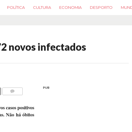
POLÍTICA
CULTURA
ECONOMIA
DESPORTO
MUN
72 novos infectados
PUB
COMMENTS
s casos positivos
as. Não há óbitos