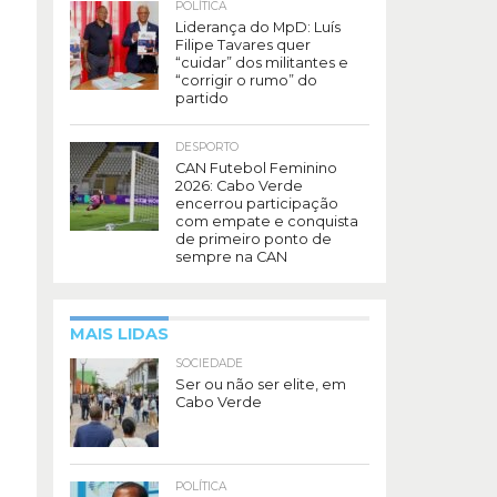
POLÍTICA
Liderança do MpD: Luís
Filipe Tavares quer
“cuidar” dos militantes e
“corrigir o rumo” do
partido
DESPORTO
CAN Futebol Feminino
2026: Cabo Verde
encerrou participação
com empate e conquista
de primeiro ponto de
sempre na CAN
MAIS LIDAS
SOCIEDADE
Ser ou não ser elite, em
Cabo Verde
POLÍTICA