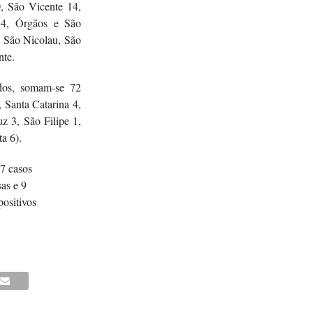
0, São Vicente 14,
a 4, Órgãos e São
e São Nicolau, São
nte.
idos, somam-se 72
, Santa Catarina 4,
z 3, São Filipe 1,
a 6).
47 casos
sas e 9
positivos