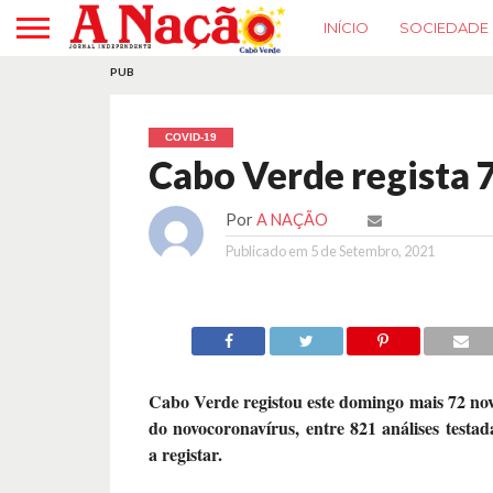
INÍCIO
SOCIEDADE
PUB
COVID-19
Cabo Verde regista 
Por
A NAÇÃO
Publicado em
5 de Setembro, 2021
Cabo Verde registou este domingo mais 72 novo
do novocoronavírus, entre 821 análises testad
a registar.