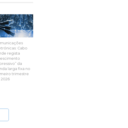
municações
etrónicas: Cabo
rde regista
rescimento
pressivo” da
nda larga fixa no
imeiro trimestre
 2026