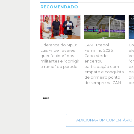
RECOMENDADO
Liderança do MpD:
CAN Futebol
Co
Luís Filipe Tavares
Feminino 2026:
el
quer “cuidar” dos
Cabo Verde
Ve
militantes e “corrigir
encerrou
“c
o rumo” do partido
participação com
ex
empate e conquista
ba
de primeiro ponto
pr
de sempre na CAN
de
PUB
ADICIONAR UM COMENTÁRIO